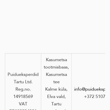
Kasumetsa
tootmisbaas,
Puidueksperdid
Kasumetsa
Tartu Ltd.
tee
Reg.no.
Kalme küla,
info@puidueksper
14918569
Elva vald,
+372 51073
VAT
Tartu